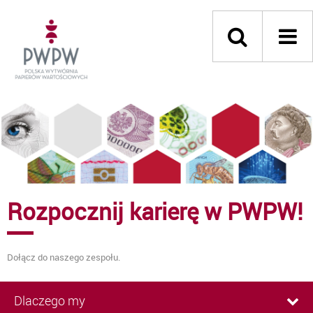
Rozpocznij karierę w PWPW!
Dołącz do naszego zespołu.
Dlaczego my