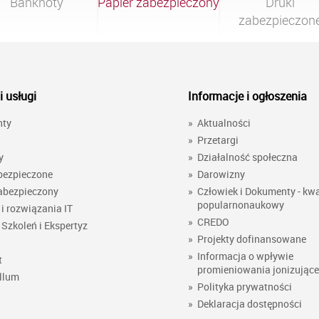
Banknoty
Papier zabezpieczony
Druki

zabezpieczon
i usługi
Informacje i ogłoszenia
nty
»
Aktualności
»
Przetargi
y
»
Działalność społeczna
bezpieczone
»
Darowizny
abezpieczony
»
Człowiek i Dokumenty - kwa
popularnonaukowy
i rozwiązania IT
»
CREDO
Szkoleń i Ekspertyz
»
Projekty dofinansowane
»
Informacja o wpływie
t
promieniowania jonizując
llum
»
Polityka prywatności
»
Deklaracja dostępności