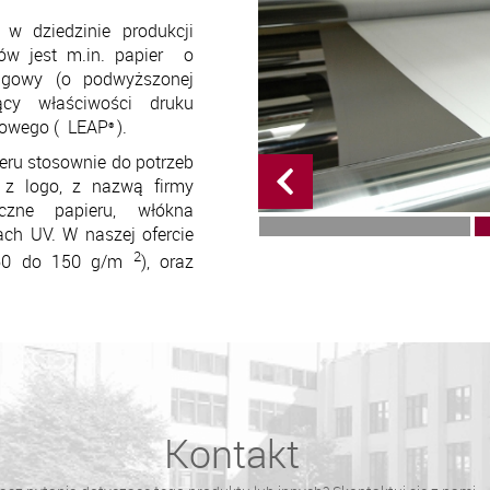
 dzie­dzinie produkcji
tów jest m.in. papier o
lingowy (o podwyższonej
ący właściwości druku
erowego (
LEAP
).
®
ru stosownie do potrzeb
. z logo, z nazwą firmy
czne papieru, włókna
ach UV. W naszej ofercie
2
d 60 do 150 g/m
), oraz
Kontakt