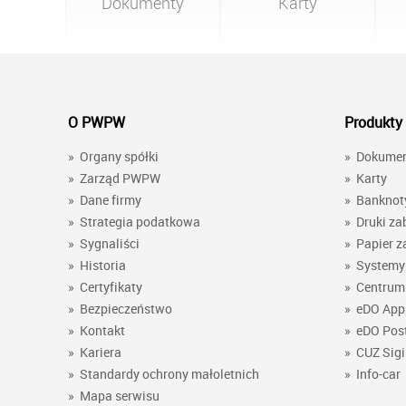
Dokumenty
Karty
O PWPW
Produkty 
»
Organy spółki
»
Dokume
»
Zarząd PWPW
»
Karty
»
Dane firmy
»
Banknot
»
Strategia podatkowa
»
Druki za
»
Sygnaliści
»
Papier z
»
Historia
»
Systemy 
»
Certyfikaty
»
Centrum 
»
Bezpieczeństwo
»
eDO App
»
Kontakt
»
eDO Pos
»
Kariera
»
CUZ Sigi
»
Standardy ochrony małoletnich
»
Info-car
»
Mapa serwisu