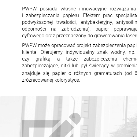
PWPW posiada własne innowacyjne rozwiązania w
i zabezpieczania papieru. Efektem prac specjalis
podwyższonej trwałości, antybakteryjny, antysoi
odporności na zabrudzenia), papier poprawiaj
cyfrowego oraz prze­znaczony do grawerowania las
PWPW może opracować projekt zabezpieczenia papie
klienta. Oferujemy indywidualny znak wodny, np
czy grafiką, a także zabezpieczenia chemi
zabezpieczające, nitki lub pył świecący w promieni
znajduje się papier o różnych gramaturach (o
zróżnicowanej kolorystyce.