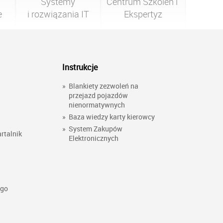
Systemy

Centrum Szkoleń i 
e
i rozwiązania IT
Ekspertyz
Instrukcje
»
Blankiety zezwoleń na
przejazd pojazdów
nienormatywnych
»
Baza wiedzy karty kierowcy
»
System Zakupów
rtalnik
Elektronicznych
ego