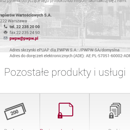
sz pytania dotyczące tego produktu lub innych? Skontaktuj się z nami.
Papierów Wartościowych S.A.
0-222 Warszawa
tel. 22 235 20 00
fax 22 235 24 50
pwpw@pwpw.pl
Adres skrzynki ePUAP dla PWPW S.A.: /PWPW-SA/domyslna
Adres do doręczeń elektronicznych (ADE): AE:PL-57051-60002-A
Pozostałe produkty i usługi