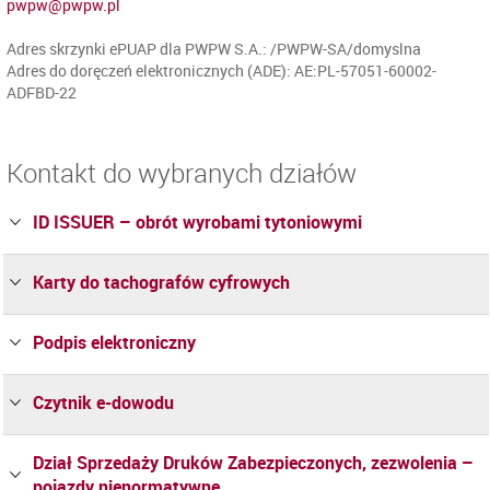
pwpw@pwpw.pl
Adres skrzynki ePUAP dla PWPW S.A.: /PWPW-SA/domyslna
Adres do doręczeń elektronicznych (ADE): AE:PL-57051-60002-
ADFBD-22
Kontakt do wybranych działów
ID ISSUER – obrót wyrobami tytoniowymi
Karty do tachografów cyfrowych
Podpis elektroniczny
Czytnik e-dowodu
Dział Sprzedaży Druków Zabezpieczonych, zezwolenia –
pojazdy nienormatywne