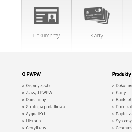
Dokumenty
Karty
O PWPW
Produkty 
»
Organy spółki
»
Dokume
»
Zarząd PWPW
»
Karty
»
Dane firmy
»
Banknot
»
Strategia podatkowa
»
Druki za
»
Sygnaliści
»
Papier z
»
Historia
»
Systemy 
»
Certyfikaty
»
Centrum 