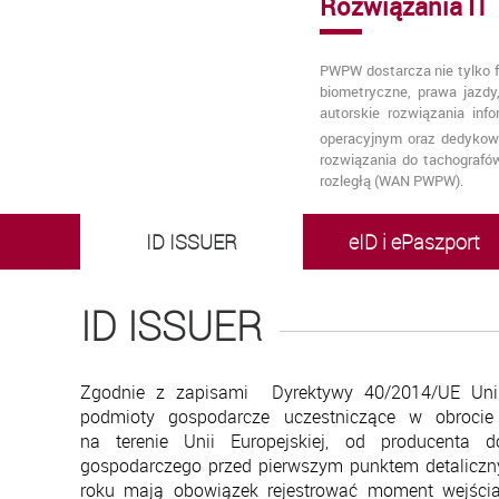
Rozwiązania IT
PWPW dostarcza nie tylko f
biometryczne, prawa jazdy
autorskie rozwiązania inf
operacyjnym oraz dedykow
rozwiązania do tachografó
rozległą (WAN PWPW).
ID ISSUER
eID i ePaszport
ID ISSUER
Zgodnie z zapisami Dyrektywy 40/2014/UE Unii 
podmioty gospodarcze uczestniczące w obrocie
na terenie Unii Europejskiej, od producenta 
gospodarczego przed pierwszym punktem detalicz
roku mają obowiązek rejestrować moment wejści