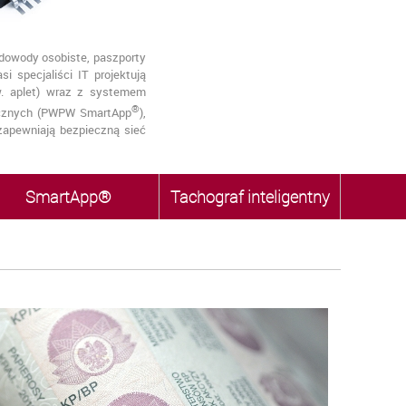
 dowody osobiste, paszporty
 specjaliści IT projektują
zw. aplet) wraz z systemem
®
ficznych (PWPW
SmartApp
),
zapewniają bezpieczną sieć
SmartApp®
Tachograf inteligentny