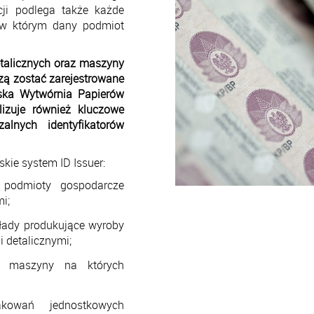
cji podlega także każde
 w którym dany podmiot
etalicznych oraz maszyny
zą zostać zarejestrowane
lska Wytwórnia Papierów
izuje również kluczowe
alnych identyfikatorów
ie system ID Issuer:
e podmioty gospodarcze
i;
kłady produkujące wyroby
 detalicznymi;
ce maszyny na których
pakowań jednostkowych