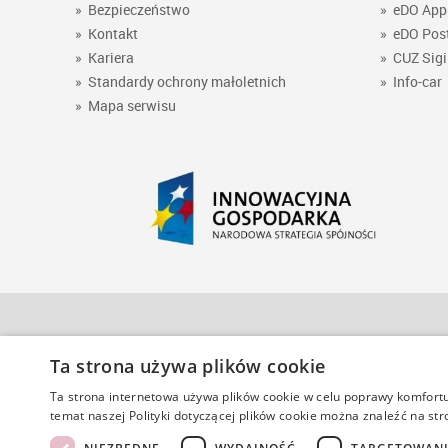
»
Bezpieczeństwo
»
eDO App
»
Kontakt
»
eDO Pos
»
Kariera
»
CUZ Sigi
»
Standardy ochrony małoletnich
»
Info-car
»
Mapa serwisu
Ta strona używa plików cookie
Polska Wytwórnia Papierów Wartościowych S.A.
Ta strona internetowa używa plików cookie w celu poprawy komfortu 
ul. R. Sanguszki 1
centrala tel. 22 235 20 00
temat naszej Polityki dotyczącej plików cookie można znaleźć na str
00-222 Warszawa
fax 22 235 24 50