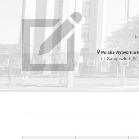
Ma
Polska Wytwórnia 
ul. Sanguszki 1, 0