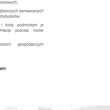
toniowych;
ń zbiorczych zamawianych
trybutorów;
y i kody podmiotom je
macje poprzez router
miotom gospodarczym
sem: