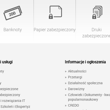
Banknoty
Papier zabezpieczony
Druki

zabezpieczon
i usługi
Informacje i ogłoszenia
nty
»
Aktualności
»
Przetargi
y
»
Działalność społeczna
bezpieczone
»
Darowizny
abezpieczony
»
Człowiek i Dokumenty - kwa
popularnonaukowy
i rozwiązania IT
»
CREDO
Szkoleń i Ekspertyz