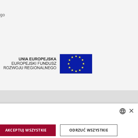
ego
×
ał Sprzedaży - eLegitymacje
POLISH
AKCEPTUJ WSZYSTKIE
ODRZUĆ WSZYSTKIE
ał Sprzedaży Druków Zabezpieczonych
ENGLISH