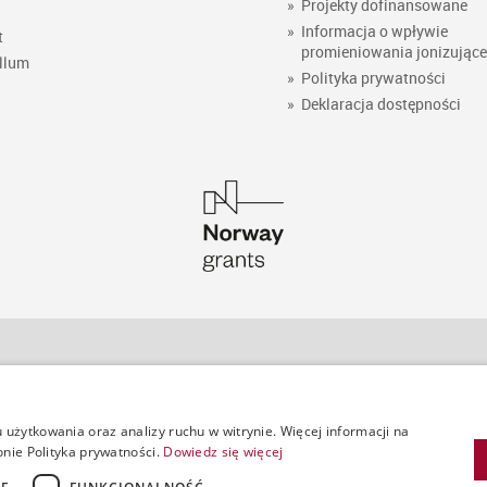
»
Projekty dofinansowane
»
Informacja o wpływie
t
promieniowania jonizując
llum
»
Polityka prywatności
»
Deklaracja dostępności
Kontakt do poszczególnych działów
użytkowania oraz analizy ruchu w witrynie. Więcej informacji na
»
Karty kierowcy oraz karty przedsiębiorstw do
»
Dzi
onie Polityka prywatności.
Dowiedz się więcej
tachografów cyfrowych
»
Dzi