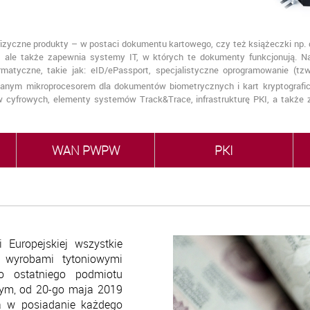
izyczne produkty – w postaci dokumentu kartowego, czy też książeczki np.
, ale także zapewnia systemy IT, w których te dokumenty funkcjonują. Nasi
ormatyczne, takie jak: eID/ePassport, specjalistyczne oprogramowanie (t
anym mikroprocesorem dla dokumentów biometrycznych i kart kryptogra
w cyfrowych, elementy systemów Track&Trace, infrastrukturę PKI, a także 
WAN PWPW
PKI
Europejskiej wszystkie
 wyrobami tytoniowymi
do ostatniego podmiotu
nym, od 20-go maja 2019
a w posiadanie każdego