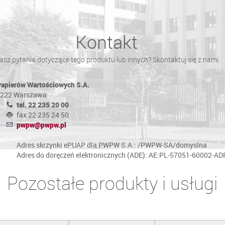
Kontakt
sz pytania dotyczące tego produktu lub innych? Skontaktuj się z nami.
Papierów Wartościowych S.A.
0-222 Warszawa
tel. 22 235 20 00
fax 22 235 24 50
pwpw@pwpw.pl
Adres skrzynki ePUAP dla PWPW S.A.: /PWPW-SA/domyslna
Adres do doręczeń elektronicznych (ADE): AE:PL-57051-60002-A
Pozostałe produkty i usługi