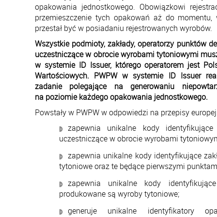
opakowania jednostkowego. Obowiązkowi rejestra
przemieszczenie tych opakowań aż do momentu,
przestał być w posiadaniu rejestrowanych wyrobów.
Wszystkie podmioty, zakłady, operatorzy punktów d
uczestniczące w obrocie wyrobami tytoniowymi mus
w systemie ID Issuer, którego operatorem jest Po
Wartościowych. PWPW w systemie ID Issuer real
zadanie polegające na generowaniu niepowtarz
na poziomie każdego opakowania jednostkowego.
Powstały w PWPW w odpowiedzi na przepisy europejsk
zapewnia unikalne kody identyfikując
uczestniczące w obrocie wyrobami tytoniowym
zapewnia unikalne kody identyfikujące za
tytoniowe oraz te będące pierwszymi punktami
zapewnia unikalne kody identyfikują
produkowane są wyroby tytoniowe;
generuje unikalne identyfikatory o