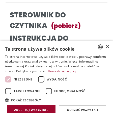
STEROWNIK DO
CZYTNIKA
(
pobierz
)
INSTRUKCJA DO
×
CZYTNIKA
(
pobierz
)
Ta strona używa plików cookie
Ta strona internetowa używa plików cookie w celu poprawy komfortu
Złóż zamówienie ze strony
sigillum.pl
POLISH
użytkowania oraz analizy ruchu w witrynie. Więcej informacji na
temat naszej Polityki dotyczącej plików cookie można znaleźć na
ENGLISH
stronie Polityka prywatności.
Dowiedz się więcej
SPANISH
NIEZBĘDNE
WYDAJNOŚĆ
KONTAKT
TARGETOWANIE
FUNKCJONALNOŚĆ
czytni
kedowod
@
pwp
w.pl
727 042 129
POKAŻ SZCZEGÓŁY
AKCEPTUJ WSZYSTKIE
ODRZUĆ WSZYSTKIE