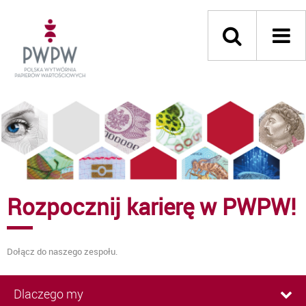
Rozpocznij karierę w PWPW!
Dołącz do naszego zespołu.
Dlaczego my