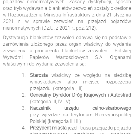
pojazdów nienormatywnych. Zasady dystrybucji, sposób
oraz tryb wydawania blankietów zezwoleń zostały określone
w Rozporządzeniu Ministra Infrastruktury z dnia 21 stycznia
2021 r. w sprawie zezwoleń na przejazd pojazdów
nienormatywnych (Dz.U. z 2021 r., poz. 212).
Dystrybucja blankietów zezwoleń odbywa się na podstawie
zamówienia złożonego przez organ właściwy do wydania
zezwolenia u producenta blankietów zezwoleń - Polskiej
Wytwórni Papierów Wartościowych S.A. Organami
właściwymi do wydania zezwolenia są:
Starosta
właściwy ze względu na siedzibę
wnioskodawcy albo miejsce rozpoczęcia
przejazdu (kategoria I, II)
Generalny Dyrektor Dróg Krajowych i Autostrad
(kategoria III, IV i V)
Naczelnik urzędu celno-skarbowego
przy wjeździe na terytorium Rzeczypospolitej
Polskiej (kategoria II i III)
Prezydent miasta
jeżeli trasa przejazdu pojazdu