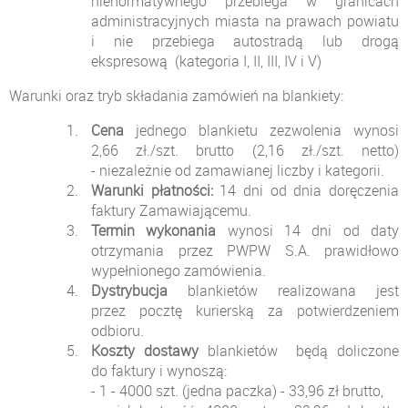
nienormatywnego przebiega w granicach
administracyjnych miasta na prawach powiatu
i nie przebiega autostradą lub drogą
ekspresową (kategoria I, II, III, IV i V)
Warunki oraz tryb składania zamówień na blankiety:
Cena
jednego blankietu zezwolenia wynosi
2,66 zł./szt. brutto (2,16 zł./szt. netto)
- niezależnie od zamawianej liczby i kategorii.
Warunki płatności:
14 dni od dnia doręczenia
faktury Zamawiającemu.
Termin wykonania
wynosi 14 dni od daty
otrzymania przez PWPW S.A. prawidłowo
wypełnionego zamówienia.
Dystrybucja
blankietów realizowana jest
przez pocztę kurierską za potwierdzeniem
odbioru.
Koszty dostawy
blankietów będą doliczone
do faktury i wynoszą:
- 1 - 4000 szt. (jedna paczka) - 33,96 zł brutto,