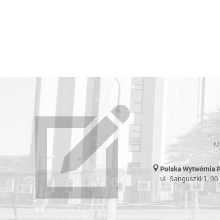
Ma
Polska Wytwórnia 
ul. Sanguszki 1, 0