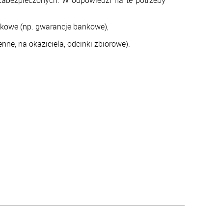
bezpieczonych. W odpowiedzi na te potrzeby
ankowe (np. gwarancje bankowe),
ienne, na okaziciela, odcinki zbiorowe).