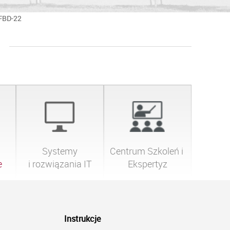
DFBD-22
Systemy

Centrum Szkoleń i 
e
i rozwiązania IT
Ekspertyz
Instrukcje