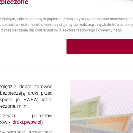
zpieczone
ecjalnym, zabezpieczonym papierze, z wykorzystywaniem zaawansowanych t
banknotów i dokumentów wykorzystujemy do realizacji innych druków zabe
 zabezpieczenia dla kontrahentów z sektora rządowego i komercyjnego.
zględzie dobro zarówno
abezpieczają druki przed
wspiera je PWPW, która
eczone, m.in.:
zejazd pojazdów
uków -
druki.pwpw.pl
),
świadczenia, zezwolenia