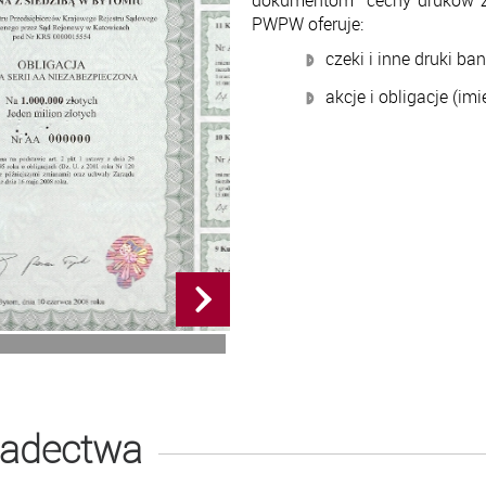
dokumentom cechy druków za
PWPW oferuje:
czeki i inne druki b
akcje i obligacje (im
wiadectwa