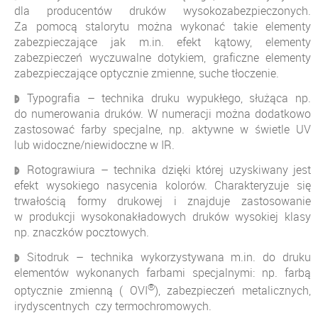
dla producentów druków wysokozabezpieczonych.
Za pomocą stalorytu można wykonać takie elementy
zabezpieczające jak m.in. efekt kątowy, elementy
zabezpieczeń wyczuwalne dotykiem, graficzne elementy
zabezpieczające optycznie zmienne, suche tłoczenie.
Typografia – technika druku wypukłego, służąca np.
do numerowania druków. W numeracji można dodatkowo
zastosować farby specjalne, np. aktywne w świetle UV
lub widoczne/niewidoczne w IR.
Rotograwiura – technika dzięki której uzyskiwany jest
efekt wysokiego nasycenia kolorów. Charakteryzuje się
trwałością formy drukowej i znajduje zastosowanie
w produkcji wysokonakładowych druków wysokiej klasy
np. znaczków pocztowych.
Sitodruk – technika wykorzystywana m.in. do druku
elementów wykonanych farbami specjalnymi: np. farbą
®
optycznie zmienną (
OVI
), zabezpieczeń metalicznych,
irydyscentnych czy termochromowych.