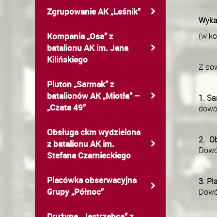
Zgrupowanie AK „Leśnik”
Wyka
Kompania „Osa” z 
(w k
batalionu AK im. Jana 
Kilińskiego
Z po
Pluton „Sarmak” z 
batalionów AK „Miotła” – 
1. S
„Czata 49”
dowó
Obsługa ckm wydzielona 
2. O
z batalionu AK im. 
Dowód
Stefana Czarnieckiego
Placówka obserwacyjna 
3. Pl
Grupy „Północ”
Dowód
Drużyna „Jastrzębca” z 