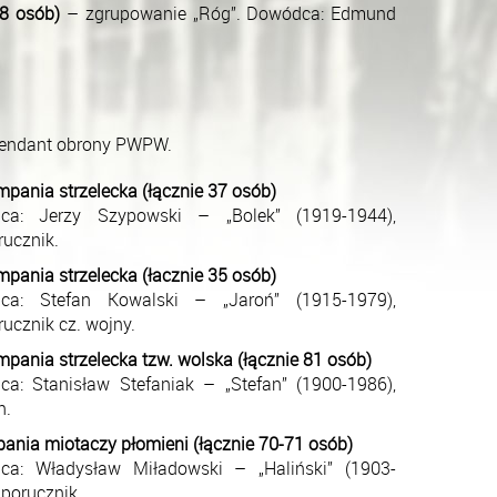
88 osób)
– zgrupowanie „Róg”. Dowódca: Edmund
omendant obrony PWPW.
mpania strzelecka (łącznie 37 osób)
ca: Jerzy Szypowski – „Bolek” (1919-1944),
ucznik.
mpania strzelecka (łacznie 35 osób)
ca: Stefan Kowalski – „Jaroń” (1915-1979),
ucznik cz. wojny.
mpania strzelecka tzw. wolska (łącznie 81 osób)
a: Stanisław Stefaniak – „Stefan” (1900-1986),
n.
ania miotaczy płomieni (łącznie 70-71 osób)
ca: Władysław Miładowski – „Haliński” (1903-
 porucznik.