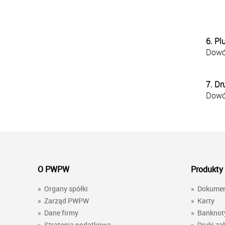
6. Pl
Dowó
7. Dr
Dowód
O PWPW
Produkty 
»
Organy spółki
»
Dokume
»
Zarząd PWPW
»
Karty
»
Dane firmy
»
Banknot
»
Strategia podatkowa
»
Druki za