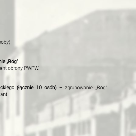
soby)
ie „Róg”
dant obrony PWPW.
ckiego (łącznie 10 osób)
– zgrupowanie „Róg”.
ant.