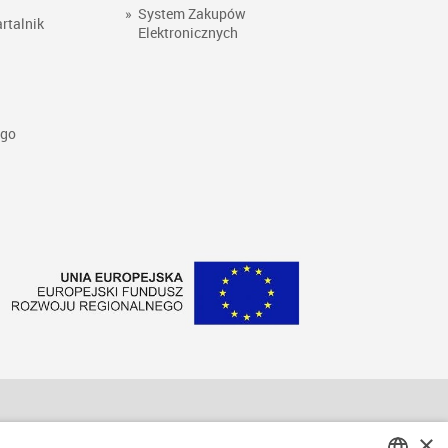
»
System Zakupów
rtalnik
Elektronicznych
ego
×