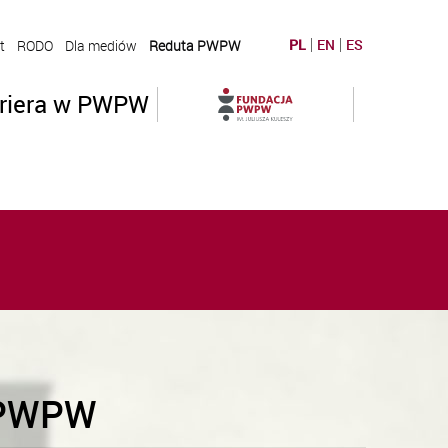
PL
EN
ES
t
RODO
Dla mediów
Reduta PWPW
riera w PWPW
ę PWPW