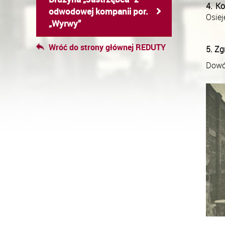
4. Ko
odwodowej kompanii por. 
Osiej
„Wyrwy”
Wróć do strony głównej REDUTY
5. Zg
Dowó