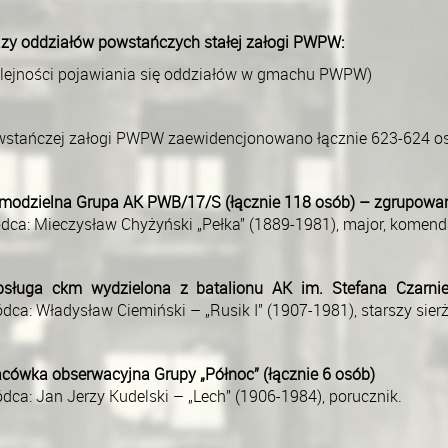
zy oddziałów powstańczych stałej załogi PWPW:
olejności pojawiania się oddziałów w gmachu PWPW)
wstańczej załogi PWPW zaewidencjonowano łącznie 623-624 o
amodzielna Grupa AK PWB/17/S (łącznie 118 osób) – zgrupowan
dca: Mieczysław Chyżyński „Pełka” (1889-1981), major, komen
bsługa ckm wydzielona z batalionu AK im. Stefana Czarnie
ca: Władysław Ciemiński – „Rusik I” (1907-1981), starszy sierż
acówka obserwacyjna Grupy „Północ” (łącznie 6 osób)
ca: Jan Jerzy Kudelski – „Lech” (1906-1984), porucznik.