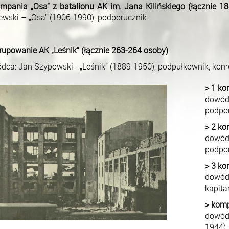
mpania „Osa” z batalionu AK im. Jana Kilińskiego (łącznie 1
ewski – „Osa” (1906-1990), podporucznik.
rupowanie AK „Leśnik” (łącznie 263-264 osoby)
dca: Jan Szypowski - „Leśnik” (1889-1950), podpułkownik, k
> 1 ko
dowód
podpor
> 2 ko
dowód
podpor
> 3 ko
dowódc
kapita
> komp
dowód
1944),