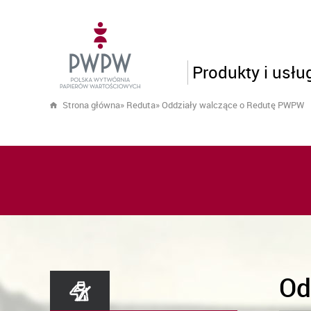
Produkty i usłu
Strona główna
»
Reduta
»
Oddziały walczące o Redutę PWPW
Od