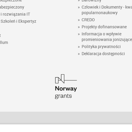
abezpieczony
»
Człowiek i Dokumenty - kwa
popularnonaukowy
i rozwiązania IT
»
CREDO
Szkoleń i Ekspertyz
»
Projekty dofinansowane
»
Informacja o wpływie
t
promieniowania jonizując
llum
»
Polityka prywatności
»
Deklaracja dostępności