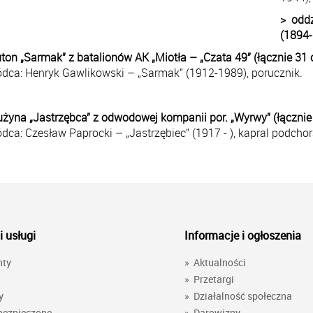
> odd
(1894-
uton „Sarmak” z batalionów AK „Miotła – „Czata 49” (łącznie 31
dca: Henryk Gawlikowski – „Sarmak” (1912-1989), porucznik.
użyna „Jastrzębca” z odwodowej kompanii por. „Wyrwy” (łącznie
ca: Czesław Paprocki – „Jastrzębiec” (1917 - ), kapral podchor
i usługi
Informacje i ogłoszenia
nty
»
Aktualności
»
Przetargi
y
»
Działalność społeczna
bezpieczone
»
Darowizny