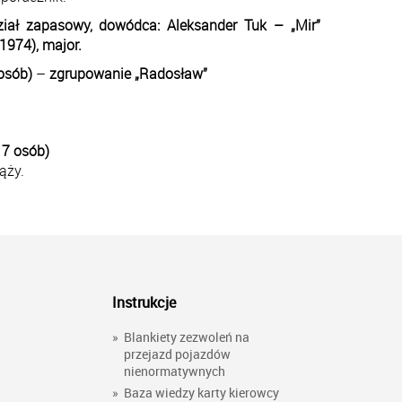
ział zapasowy, dowódca: Aleksander Tuk – „Mir”
1974), major.
 osób)
–
zgrupowanie „Radosław”
 7 osób)
ąży.
Instrukcje
»
Blankiety zezwoleń na
przejazd pojazdów
nienormatywnych
»
Baza wiedzy karty kierowcy