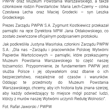
PWPW oraz Muzeum Powstania Warszawskiego, a także
członkowie rodzin Powstańców: Maria Lech-Czerny – córka
Czesława Lecha oraz Maciej Grodecki – syn Leszka
Grodeckiego.
Prezes Zarządu PWPW S.A. Zygmunt Kostkiewicz przekazał
pamiątki na ręce Dyrektora MPW Jana Ołdakowskiego, co
zostało zwieńczone oficjalnym podpisaniem protokołu.
Jak podkreśliła Justyna Wasińska, członkini Zarządu PWPW
S.A.: „Dla nas –Zarządu i pracowników Polskiej Wytwórni
Papierów Wartościowych – pamiątki, które przekazujemy
Muzeum Powstania Warszawskiego to część naszej
tożsamości. Przypomnienie, że fundamentem PWPW jest
służba Polsce i jej obywatelom oraz dbanie o ich
bezpieczeństwo, niezależnie od czasów i warunków.
Oddając te przedmioty do Muzeum Powstania
Warszawskiego, chcemy, aby ich historia była znana szerzej,
aby każdy odwiedzający to miejsce mógł poznać ludzi,
którzy z murów naszej Wytwórni uczynili Redutę Wolności”.
Fot. Rafał Jaworski / PWPW