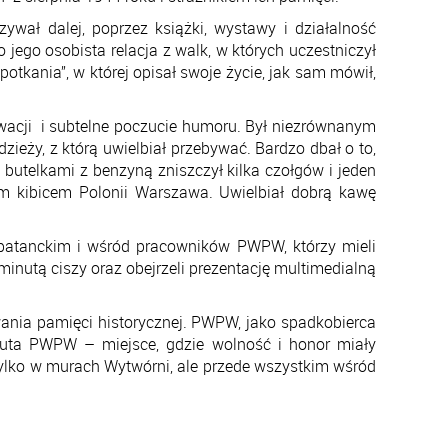
ał dalej, poprzez książki, wystawy i działalność
jego osobista relacja z walk, w których uczestniczył
tkania”, w której opisał swoje życie, jak sam mówił,
erwacji i subtelne poczucie humoru. Był niezrównanym
eży, z którą uwielbiał przebywać. Bardzo dbał o to,
 butelkami z benzyną zniszczył kilka czołgów i jeden
ym kibicem Polonii Warszawa. Uwielbiał dobrą kawę
batanckim i wśród pracowników PWPW, którzy mieli
minutą ciszy oraz obejrzeli prezentację multimedialną
ania pamięci historycznej. PWPW, jako spadkobierca
duta PWPW – miejsce, gdzie wolność i honor miały
 tylko w murach Wytwórni, ale przede wszystkim wśród