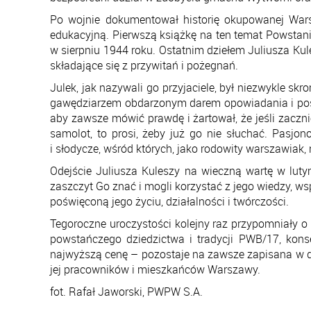
Po wojnie dokumentował historię okupowanej Wars
edukacyjną. Pierwszą książkę na ten temat Powstania
w sierpniu 1944 roku. Ostatnim dziełem Juliusza Kul
składające się z przywitań i pożegnań.
Julek, jak nazywali go przyjaciele, był niezwykle s
gawędziarzem obdarzonym darem opowiadania i posług
aby zawsze mówić prawdę i żartował, że jeśli zaczni
samolot, to prosi, żeby już go nie słuchać. Pasj
i słodycze, wśród których, jako rodowity warszawiak,
Odejście Juliusza Kuleszy na wieczną wartę w lu
zaszczyt Go znać i mogli korzystać z jego wiedzy, ws
poświęconą jego życiu, działalności i twórczości.
Tegoroczne uroczystości kolejny raz przypomniały 
powstańczego dziedzictwa i tradycji PWB/17, kon
najwyższą cenę – pozostaje na zawsze zapisana w dzi
jej pracowników i mieszkańców Warszawy.
fot. Rafał Jaworski, PWPW S.A.