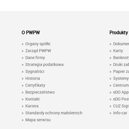
O PWPW
Produkty 
»
Organy spółki
»
Dokume
»
Zarząd PWPW
»
Karty
»
Dane firmy
»
Banknot
»
Strategia podatkowa
»
Druki za
»
Sygnaliści
»
Papier z
»
Historia
»
Systemy 
»
Certyfikaty
»
Centrum 
»
Bezpieczeństwo
»
eDO App
»
Kontakt
»
eDO Pos
»
Kariera
»
CUZ Sigi
»
Standardy ochrony małoletnich
»
Info-car
»
Mapa serwisu