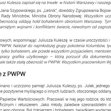
usz Kulesza zapisał się na trwałe w historii Warszawy i nasze
Jana Szypowskiego, ps. „Leśnik”, dowódcy Zgrupowania Bojowe
Rady Ministrów, Ministra Obrony Narodowej:
Wszystkim ucze
becnością oddają hołd bohaterskim obrońcom Warszawy. Tym, kt
niętym wojnami i konfliktami świecie, niewolnym od zagrożeń, 
iowych, wspominając Juliusza Kuleszę w czasie uroczystości 
PWPW. Należał do najmłodszej grupy pokolenia Kolumbów, tych 
 tylko bohaterem, ale przede wszystkim przyjacielem, mento
t pracy grafika użytkowego – którą porzucił dla dokument
 ale także stałą obecność w PWPW. Wszystkim pracownikom Wy
sze z PWPW
nano i uczczono pamięć Juliusza Kuleszy, ps. Julek, jedne
ze pozytywnie myślącego o innych ludziach, otoczonego oddany
i Papierów Wartościowych. Pracowali w niej jego rodzice, do k
icznym i retuszerem. Jako młody, zaledwie szesnastoletni c
jego obronie. Był żołnierzem i bohaterem, świadkiem wydarzeń 