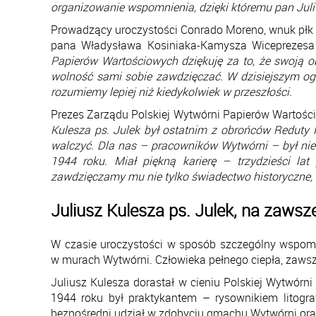
organizowanie wspomnienia, dzięki któremu pan Juli
Prowadzący uroczystości Conrado Moreno, wnuk płk 
pana Władysława Kosiniaka-Kamysza Wiceprezesa 
Papierów Wartościowych dziękuję za to, że swoją o
wolność sami sobie zawdzięczać. W dzisiejszym ogar
rozumiemy lepiej niż kiedykolwiek w przeszłości.
Prezes Zarządu Polskiej Wytwórni Papierów Wartośc
Kulesza ps. Julek był ostatnim z obrońców Reduty 
walczyć. Dla nas – pracowników Wytwórni – był nie
1944 roku. Miał piękną karierę – trzydzieści la
zawdzięczamy mu nie tylko świadectwo historyczne,
Juliusz Kulesza ps. Julek, na zaw
W czasie uroczystości w sposób szczególny wspomi
w murach Wytwórni. Człowieka pełnego ciepła, zaws
Juliusz Kulesza dorastał w cieniu Polskiej Wytwórn
1944 roku był praktykantem – rysownikiem litograf
bezpośredni udział w zdobyciu gmachu Wytwórni oraz 