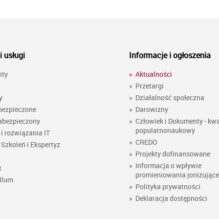
i usługi
Informacje i ogłoszenia
nty
»
Aktualności
»
Przetargi
y
»
Działalność społeczna
bezpieczone
»
Darowizny
abezpieczony
»
Człowiek i Dokumenty - kwa
popularnonaukowy
i rozwiązania IT
»
CREDO
Szkoleń i Ekspertyz
»
Projekty dofinansowane
»
Informacja o wpływie
t
promieniowania jonizując
llum
»
Polityka prywatności
»
Deklaracja dostępności