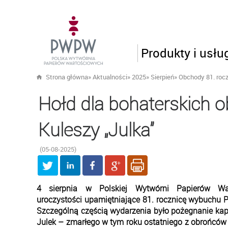
Produkty i usłu
Strona główna
»
Aktualności
»
2025
»
Sierpień
»
Obchody 81. roc
Hołd dla bohaterskich 
Kuleszy „Julka”
(05-08-2025)
4 sierpnia w Polskiej Wytwórni Papierów Wa
uroczystości upamiętniające 81. rocznicę wybuchu
Szczególną częścią wydarzenia było pożegnanie kapi
Julek – zmarłego w tym roku ostatniego z obrońców