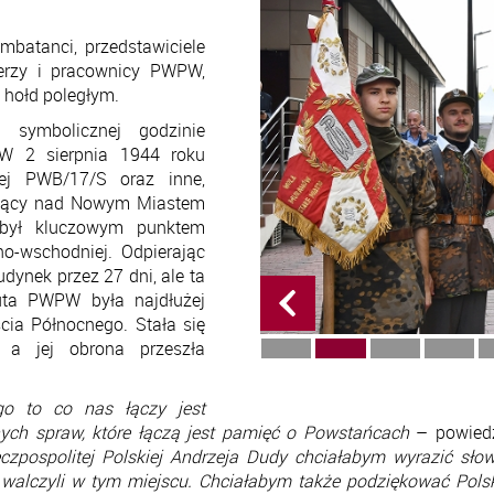
mbatanci, przedstawiciele
erzy i pracownicy PWPW,
i hołd poległym.
symbolicznej godzinie
W 2 sierpnia 1944 roku
nej PWB/17/S oraz inne,
rujący nad Nowym Miastem
 był kluczowym punktem
o-wschodniej. Odpierając
ynek przez 27 dni, ale ta
uta PWPW była najdłużej
ia Północnego. Stała się
, a jej obrona przeszła
go to co nas łączy jest
nych spraw, które łączą jest pamięć o Powstańcach
– powiedz
czpospolitej Polskiej Andrzeja Dudy chciałabym wyrazić sło
y walczyli w tym miejscu. Chciałabym także podziękować Pols