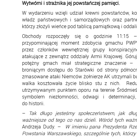
Wytwórni i strażnika jej powstańczej pamięci.
W wydarzeniu wzięli udział krewni powstańców, ko
władz państwowych i samorządowych oraz partn
którzy złożyli wieńce pod tablicą pamiątkową i oddal
Obchody rozpoczęły się o godzinie 11:15 – 
przypominającej moment zdobycia gmachu PWP
przez członków wewnętrznej grupy konspiracyj
atakujące z zewnątrz oddziały Armii Krajowej. Gó
potężny gmach miał strategiczne znaczenie –
broniącym dostępu do Starówki od strony północn
zmasowane ataki Niemców żołnierze AK utrzymali bud
walka kosztowała życie blisko stu z nich. Red
utrzymywanym punktem oporu na terenie Śródmieśc
symbolem niezłomności, odwagi i determinacji
do historii.
–
Tak długo jesteśmy społeczeństwem, jak dłu
ważniejsze od tego co nas dzieli. Wśród tych waż
Andrzeja Dudy. –
W imieniu pana Prezydenta Rze
Powstania Warszawskiego, szczególnie tych, którz