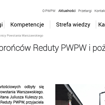
O PWPW
Aktualności
Przetargi
Kontak
gi
Kompetencje
Strefa wiedzy
Ka
znicy Powstania Warszawskiego
obrońców Reduty PWPW i poż
rtościowych odbyły się
 Powstania Warszawskiego.
tana Juliusza Kuleszy ps.
 Reduty PWPW, przyjaciela