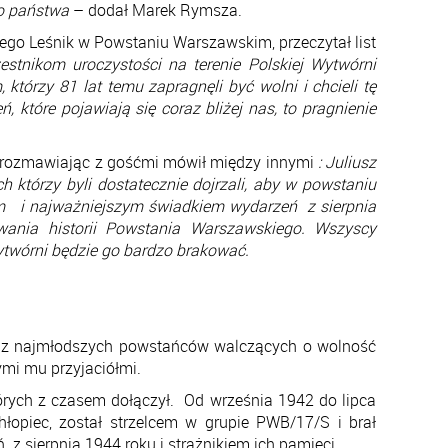
go państwa
– dodał Marek Rymsza.
go Leśnik w Powstaniu Warszawskim, przeczytał list
stnikom uroczystości na terenie Polskiej Wytwórni
órzy 81 lat temu zapragnęli być wolni i chcieli tę
które pojawiają się coraz bliżej nas, to pragnienie
i rozmawiając z gośćmi mówił między innymi
: Juliusz
którzy byli dostatecznie dojrzali, aby w powstaniu
rem i najważniejszym świadkiem wydarzeń z sierpnia
owania historii Powstania Warszawskiego. Wszyscy
twórni będzie go bardzo brakować.
go z najmłodszych powstańców walczących o wolność
mi mu przyjaciółmi.
tórych z czasem dołączył. Od września 1942 do lipca
hłopiec, został strzelcem w grupie PWB/17/S i brał
z sierpnia 1944 roku i strażnikiem ich pamięci.