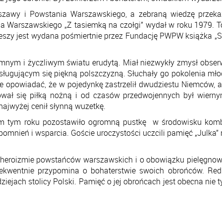
zawy i Powstania Warszawskiego, a zebraną wiedzę przekazyw
 Warszawskiego „Z tasiemką na czołgi” wydał w roku 1979. To 
eszy jest wydana pośmiertnie przez Fundację PWPW książka „Spo
kromnym i życzliwym światu erudytą. Miał niezwykły zmysł obs
ującym się piękną polszczyzną. Słuchały go pokolenia młodzi
e opowiadać, że w pojedynkę zastrzelił dwudziestu Niemców, a
onował się piłką nożną i od czasów przedwojennych był wiern
 najwyżej cenił słynną wuzetkę.
tym tym roku pozostawiło ogromną pustkę w środowisku kom
pomnień i wsparcia. Goście uroczystości uczcili pamięć „Julka” 
o heroizmie powstańców warszawskich i o obowiązku pielęgnow
sekwentnie przypomina o bohaterstwie swoich obrońców. Re
ejach stolicy Polski. Pamięć o jej obrońcach jest obecna nie