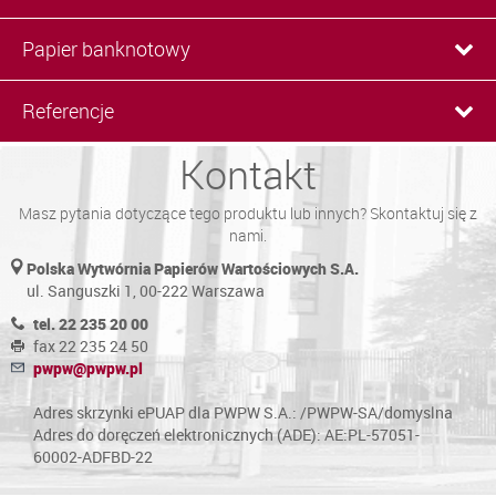
Papier banknotowy
Referencje
Kontakt
Masz pytania dotyczące tego produktu lub innych? Skontaktuj się z
nami.
Polska Wytwórnia Papierów Wartościowych S.A.
ul. Sanguszki 1, 00-222 Warszawa
tel. 22 235 20 00
fax 22 235 24 50
pwpw@pwpw.pl
Adres skrzynki ePUAP dla PWPW S.A.: /PWPW-SA/domyslna
Adres do doręczeń elektronicznych (ADE): AE:PL-57051-
60002-ADFBD-22