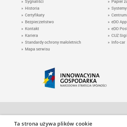
»
Sygnaliści
»
Papier z
»
Historia
»
Systemy 
»
Certyfikaty
»
Centrum 
»
Bezpieczeństwo
»
eDO App
»
Kontakt
»
eDO Pos
»
Kariera
»
CUZ Sigi
»
Standardy ochrony małoletnich
»
Info-car
»
Mapa serwisu
Polska Wytwórnia Papierów Wartościowych S.A.
Ta strona używa plików cookie