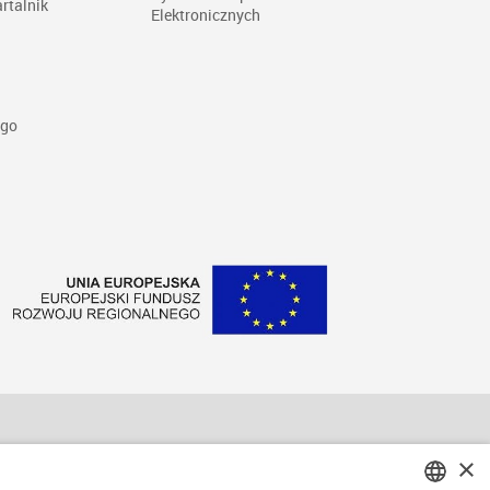
rtalnik
Elektronicznych
ego
×