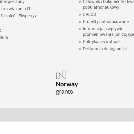
abezpieczony
»
Człowiek i Dokumenty - kwa
popularnonaukowy
i rozwiązania IT
»
CREDO
Szkoleń i Ekspertyz
»
Projekty dofinansowane
»
Informacja o wpływie
t
promieniowania jonizując
llum
»
Polityka prywatności
»
Deklaracja dostępności
Kontakt do poszczególnych działów