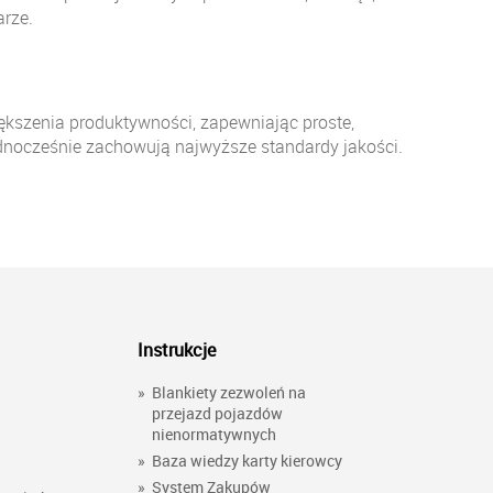
arze.
ększenia produktywności, zapewniając proste,
jednocześnie zachowują najwyższe standardy jakości.
Instrukcje
»
Blankiety zezwoleń na
przejazd pojazdów
nienormatywnych
»
Baza wiedzy karty kierowcy
»
System Zakupów