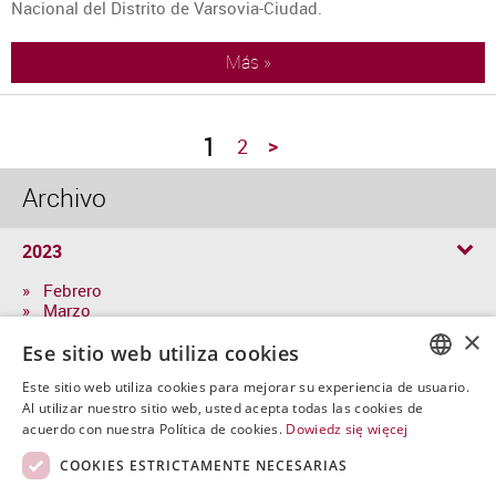
Nacional del Distrito de Varsovia-Ciudad.
Más »
1
>
2
Archivo
2023
» Febrero
» Marzo
» Abril
×
» Mayol
Ese sitio web utiliza cookies
» Junio
Este sitio web utiliza cookies para mejorar su experiencia de usuario.
» Julio
POLISH
Al utilizar nuestro sitio web, usted acepta todas las cookies de
» Agosto
acuerdo con nuestra Política de cookies.
Dowiedz się więcej
ENGLISH
COOKIES ESTRICTAMENTE NECESARIAS
SPANISH