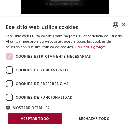
×
Ese sitio web utiliza cookies
Este sitio web utiliza cookies para mejorar su experiencia de usuario.
POLISH
Al utilizar nuestro sitio web, usted acepta todas las cookies de
acuerdo con nuestra Política de cookies.
Dowiedz się więcej
Copyrigh
ENGLISH
COOKIES ESTRICTAMENTE NECESARIAS
by
SPANISH
PWPW
COOKIES DE RENDIMIENTO
COOKIES DE PREFERENCIAS
COOKIES DE FUNCIONALIDAD
MOSTRAR DETALLES
ACEPTAR TODO
RECHAZAR TODO