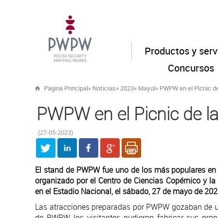
Productos y serv
Concursos
Página Principal
»
Noticias
»
2023
»
Mayol
»
PWPW en el Picnic de
PWPW en el Picnic de la
(27-05-2023)
El stand de PWPW fue uno de los más populares en e
organizado por el Centro de Ciencias Copérnico y la
en el Estadio Nacional, el sábado, 27 de mayo de 20
Las atracciones preparadas por PWPW gozaban de un 
de PWPW los visitantes pudieron fabricar sus pro