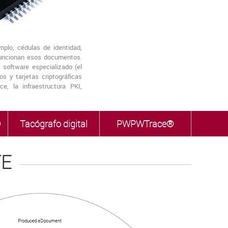
plo, cédulas de identidad,
funcionan esos documentos.
 software especializado (el
 y tarjetas criptográficas
, la infraestructura PKI,
®
Tacógrafo digital
PWPWTrace®
TE