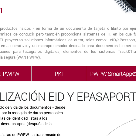
I
roductos físicos - en forma de un documento de tarjeta o librito por ejem
ermisos de conducir, pero también proporciona sistemas de TI, en los que 
TI proyectan soluciones informáticas de autor, tales como: eID/ePassport,
stema operativo y un microprocesador dedicado para documentos biométricos
ones para tacógrafos digitales, elementos de los sistemas Track&Trace
lia segura (WAN PWPW).
N PWPW
PKI
PWPW SmartApp
IZACIÓN EID Y EPASAPOR
clo de vida de los documentos - desde
, por la recogida de datos personales
as de identidad listas a los
 diversos tipos (después de la
alistas de PWPW. La transmisión de