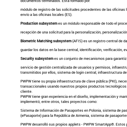
documentos terminados. Está formado por:
módulo de registro de las solicitudes procedentes de las oficinas l
envío a las oficinas locales (ES).
Production subsystem
es un módulo responsable de todo el proce
recepción de una solicitud para la personalización,
personalización
Biometric Matching subsystem
(AFIS) es un registro central de d
guardar los datos en la base central,
identificación,
verificación,
ev
Security subsystem
es un conjunto de mecanismos para garantiza
servicio de gestión centralizada de usuarios y permisos,
infraestr
transmitidos por ellos,
sistema de login central,
infraestructura de
PWPW tiene su propia infraestructura de clave pública (PKI), neces
transaccionales usando nuestros propios productos tecnológicos y
cliente.
PWPW tiene gran experiencia en el diseño, implementación y man
implementó, entre otros, tales proyectos como:
Sistema de Información de Pasaportes en Polonia,
sistema de pas
(ePasaporte) para la República de Armenia,
sistema de pasaporte
PWPW desarrolló sus propios applets - PWPW SmartApp®. Estos pro