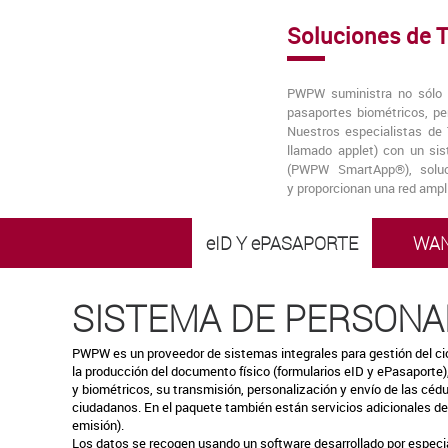
Soluciones de T
PWPW suministra no sólo p
pasaportes biométricos, p
Nuestros especialistas de 
llamado applet) con un si
(PWPW SmartApp®), soluci
y proporcionan una red amp
eID Y ePASAPORTE
WA
SISTEMA DE PERSONAL
PWPW es un proveedor de sistemas integrales para gestión del ci
la producción del documento físico (formularios eID y ePasaporte)
y biométricos, su transmisión, personalización y envío de las cédul
ciudadanos. En el paquete también están servicios adicionales de
emisión).
Los datos se recogen usando un software desarrollado por especi