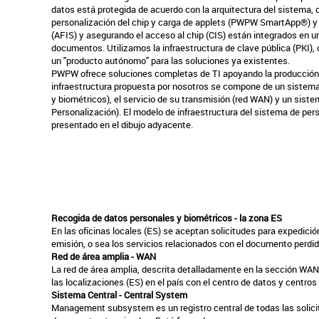
datos está protegida de acuerdo con la arquitectura del sistema, di
personalización del chip y carga de applets (PWPW SmartApp®) y 
(AFIS) y asegurando el acceso al chip (CIS) están integrados en u
documentos. Utilizamos la infraestructura de clave pública (PKI)
un "producto autónomo" para las soluciones ya existentes.
PWPW ofrece soluciones completas de TI apoyando la producción
infraestructura propuesta por nosotros se compone de un sistema
y biométricos), el servicio de su transmisión (red WAN) y un siste
Personalización). El modelo de infraestructura del sistema de per
presentado en el dibujo adyacente.
Recogida de datos personales y biométricos - la zona ES
En las oficinas locales (ES) se aceptan solicitudes para expedici
emisión, o sea los servicios relacionados con el documento perdid
Red de área amplia - WAN
La red de área amplia, descrita detalladamente en la sección WAN
las localizaciones (ES) en el país con el centro de datos y centros
Sistema Central - Central System
Management subsystem es un registro central de todas las solicit