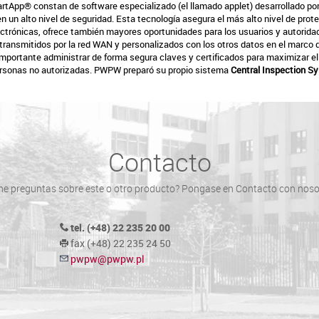
artApp® constan de software especializado (el llamado applet) desarrollado p
n un alto nivel de seguridad. Esta tecnología asegura el más alto nivel de pro
rónicas, ofrece también mayores oportunidades para los usuarios y autoridad
 transmitidos por la red WAN y personalizados con los otros datos en el marc
rtante administrar de forma segura claves y certificados para maximizar el n
personas no autorizadas. PWPW preparó su propio sistema
Central Inspection S
Contacto
ne preguntas sobre este o otro producto? Pongase en Contacto con noso
tel. (+48) 22 235 20 00
fax (+48) 22 235 24 50
pwpw@pwpw.pl