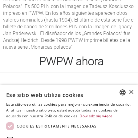
Polacos”. Es 500 PLN con la imagen de Tadeusz Kosciuszko
impreso en PWPW. En los años siguientes aparecen otros
valores nominales (hasta 1994). El último de esta serie fue el
billete de banco de 2 millones PLN con la imagen de Ignacy
Jan Paderewski. El diseñador de los „Grandes Polacos” fue
Andrzej Heidrich. Desde 1998 PWPW imprime billetes de la
nueva serie „Monarcas polacos”.
PWPW ahora
Los últimos años 90 del siglo XX y la primera década del
×
Ese sitio web utiliza cookies
siglo XXI es una época en que PWPW desarrolla
dinámicamente nuevas competencias digitales, invierte en
Este sitio web utiliza cookies para mejorar su experiencia de usuario.
POLISH
nuevos productos e inicia con éxito actividades de
Al utilizar nuestro sitio web, usted acepta todas las cookies de
acuerdo con nuestra Política de cookies.
Dowiedz się więcej
exportación. En la actualidad, es una de las empresas más
ENGLISH
modernas del ramo de security printing en Europa.
COOKIES ESTRICTAMENTE NECESARIAS
SPANISH