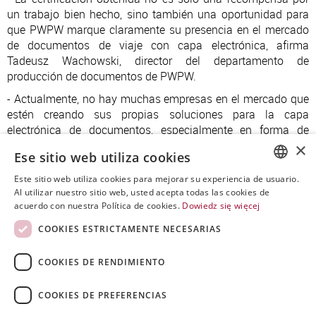
un trabajo bien hecho, sino también una oportunidad para
que PWPW marque claramente su presencia en el mercado
de documentos de viaje con capa electrónica, afirma
Tadeusz Wachowski, director del departamento de
producción de documentos de PWPW.
- Actualmente, no hay muchas empresas en el mercado que
estén creando sus propias soluciones para la capa
electrónica de documentos, especialmente en forma de
aplicaciones nativas. Esto sitúa a PWPW en un grupo muy
×
Ese sitio web utiliza cookies
reducido y elitista - destaca Mariusz Kujawski, miembro del
consejo de administración de PWPW, que supervisa el
Este sitio web utiliza cookies para mejorar su experiencia de usuario.
POLISH
trabajo de los departamentos tecnológicos.
Al utilizar nuestro sitio web, usted acepta todas las cookies de
acuerdo con nuestra Política de cookies.
Dowiedz się więcej
ENGLISH
COOKIES ESTRICTAMENTE NECESARIAS
SPANISH
COOKIES DE RENDIMIENTO
COOKIES DE PREFERENCIAS
Copyrigh