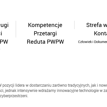
ługi
Kompetencje
Strefa 
i
Przetargi
Kont
WPW
Reduta PWPW
Człowiek i Dokumen
y
ozycji lidera w dostarczaniu zarówno tradycyjnych, jak i now
ości, jednak intensywnie wdrażamy innowacyjne technologie w za
yberprzestrzeni.