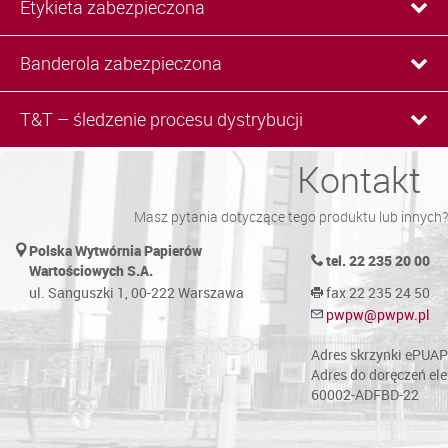
Etykieta zabezpieczona
Banderola zabezpieczona
T&T – śledzenie procesu dystrybucji
Kontakt
Masz pytania dotyczące tego produktu lub innych? 
Polska Wytwórnia Papierów
tel. 22 235 20 00
Wartościowych S.A.
ul. Sanguszki 1, 00-222 Warszawa
fax 22 235 24 50
pwpw@pwpw.pl
Adres skrzynki ePUA
Adres do doręczeń el
60002-ADFBD-22