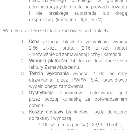
nienormatywnego przebiega w granicach
administracyjnych miasta na prawach powiatu
i nie przebiega autostradą lub drogą
ekspresową (kategoria I, II, III, IV i V)
Warunki oraz tryb składania zamówień na blankiety:
Cena
jednego blankietu zezwolenia wynosi
2,66 zł./szt. brutto (2,16 zł./szt. netto)
- niezależnie od zamawianej liczby i kategorii.
Warunki płatności:
14 dni od dnia doręczenia
faktury Zamawiającemu.
Termin wykonania
wynosi 14 dni od daty
otrzymania przez PWPW S.A. prawidłowo
wypełnionego zamówienia.
Dystrybucja
blankietów realizowana jest
przez pocztę kurierską za potwierdzeniem
odbioru.
Koszty dostawy
blankietów będą doliczone
do faktury i wynoszą:
- 1 - 4000 szt. (jedna paczka) - 33,96 zł brutto,