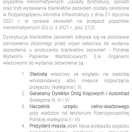
pojazdów nienormatywnych. Zasady dystrybucji, sposób
oraz tryb wydawania blankietów zezwoleń zostały określone
w Rozporządzeniu Ministra Infrastruktury z dnia 21 stycznia
2021 r. w sprawie zezwoleń na przejazd pojazdów
nienormatywnych (Dz.U. z 2021 r., poz. 212).
Dystrybucja blankietów zezwoleń odbywa się na podstawie
zamówienia złożonego przez organ właściwy do wydania
zezwolenia u producenta blankietów zezwoleń - Polskiej
Wytwórni Papierów Wartościowych S.A. Organami
właściwymi do wydania zezwolenia są:
Starosta
właściwy ze względu na siedzibę
wnioskodawcy albo miejsce rozpoczęcia
przejazdu (kategoria I, II)
Generalny Dyrektor Dróg Krajowych i Autostrad
(kategoria III, IV i V)
Naczelnik urzędu celno-skarbowego
przy wjeździe na terytorium Rzeczypospolitej
Polskiej (kategoria II i III)
Prezydent miasta
jeżeli trasa przejazdu pojazdu