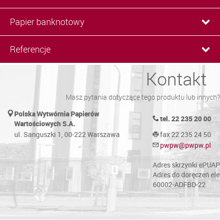
Papier banknotowy
Referencje
Kontakt
Masz pytania dotyczące tego produktu lub innych? 
Polska Wytwórnia Papierów
tel. 22 235 20 00
Wartościowych S.A.
ul. Sanguszki 1, 00-222 Warszawa
fax 22 235 24 50
pwpw@pwpw.pl
Adres skrzynki ePUA
Adres do doręczeń el
60002-ADFBD-22