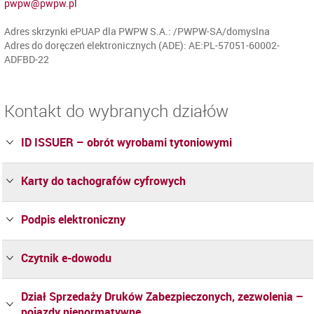
pwpw@pwpw.pl
Adres skrzynki ePUAP dla PWPW S.A.: /PWPW-SA/domyslna
Adres do doręczeń elektronicznych (ADE): AE:PL-57051-60002-
ADFBD-22
Kontakt do wybranych działów
ID ISSUER – obrót wyrobami tytoniowymi
Karty do tachografów cyfrowych
Podpis elektroniczny
Czytnik e-dowodu
Dział Sprzedaży Druków Zabezpieczonych, zezwolenia –
pojazdy nienormatywne