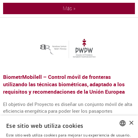
Más »
BiometrMobilell – Control móvil de fronteras
utilizando las técnicas biométricas, adaptado a los
requisitos y recomendaciones de la Unión Europea
El objetivo del Proyecto es diseñar un conjunto móvil de alta
eficiencia energética para poder leer los pasaportes
biométricos que posibilitará la identificación de la imagen de
×
la cara y la verificación sistemática de las huellas dactilares.
Ese sitio web utiliza cookies
Como resultado de la realización del proyecto, fue
Este sitio web utiliza cookies para mejorar su experiencia de usuario.