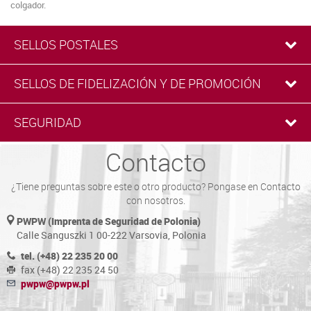
colgador.
SELLOS POSTALES
SELLOS DE FIDELIZACIÓN Y DE PROMOCIÓN
SEGURIDAD
Contacto
¿Tiene preguntas sobre este o otro producto? Pongase en Contacto
con nosotros.
PWPW (Imprenta de Seguridad de Polonia)
Calle Sanguszki 1 00-222 Varsovia, Polonia
tel. (+48) 22 235 20 00
fax (+48) 22 235 24 50
pwpw@pwpw.pl