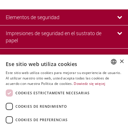
Elementos de seguridad
Impresiones de seguridad en el sustrato de
papel
Impresos de seguridad en un sustrato de
×
plástico
Ese sitio web utiliza cookies
Este sitio web utiliza cookies para mejorar su experiencia de usuario.
POLISH
Al utilizar nuestro sitio web, usted acepta todas las cookies de
Otras protecciones
acuerdo con nuestra Política de cookies.
Dowiedz się więcej
ENGLISH
COOKIES ESTRICTAMENTE NECESARIAS
Soluciones informático-electrónicas
SPANISH
COOKIES DE RENDIMIENTO
COOKIES DE PREFERENCIAS