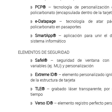
PCP®
– tecnología de personalización 
policarbonato (encapsulada dentro de la tarjet
e-Datapage
– tecnología de atar pág
policarbonato en pasaportes
SmartApp®
– aplicación para unir el d
sistema informático
ELEMENTOS DE SEGURIDAD
SafeI®
– seguridad de ventana con e
variables (ej. MLI) y personalización
Extreme ID®
– elemento personalizado ign
de la estructura de tarjeta
TLE®
– grabado láser transparente, por 
tiempo
Verso ID®
– elemento registro perfecto per