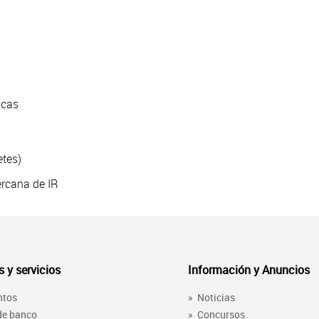
icas
etes)
cercana de IR
 y servicios
Información y Anuncios
ntos
»
Noticias
 de banco
»
Concursos