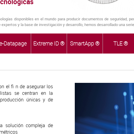
ecnologicas
logías disponibles en el mundo para producir documentos de seguridad, per
e expertos y la base de investigación y desarrollo, hemos desarrollado una ser
e-Datapage
Extreme ID ®
SmartApp ®
TLE ®
 el fi n de asegurar los
listas se centran en la
e producción únicas y de
a solución compleja de
métricos