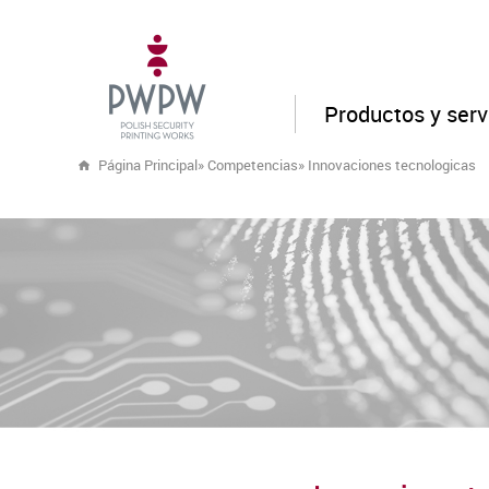
Productos y serv
Página Principal
»
Competencias
»
Innovaciones tecnologicas