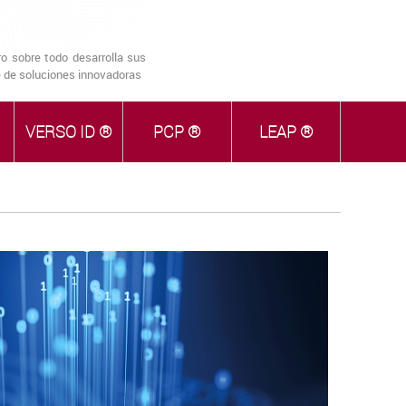
o sobre todo desarrolla sus
ie de soluciones innovadoras
VERSO ID ®
PCP ®
LEAP ®