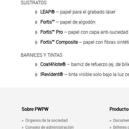
SUSTRATOS
LEAP®
– papel para el grabado láser
Fortis™
– papel de algodón
Fortis™ Pro
– papel con capa anti-suciedad
Fortis™ Composite
– papel con fibras sintét
BARNICES Y TINTAS
Coat4Note®
– barniz de refuerzo (ej. de bill
IRevident®
– tinta visible solo bajo la luz 
Sobre PWPW
Productos
»
Órganos de la sociedad
»
Docume
»
Consejo de administración
»
Billetes