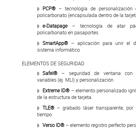
PCP®
– tecnología de personalización 
policarbonato (encapsulada dentro de la tarjet
e-Datapage
– tecnología de atar pág
policarbonato en pasaportes
SmartApp®
– aplicación para unir el d
sistema informático
ELEMENTOS DE SEGURIDAD
SafeI®
– seguridad de ventana con e
variables (ej. MLI) y personalización
Extreme ID®
– elemento personalizado ign
de la estructura de tarjeta
TLE®
– grabado láser transparente, por 
tiempo
Verso ID®
– elemento registro perfecto per