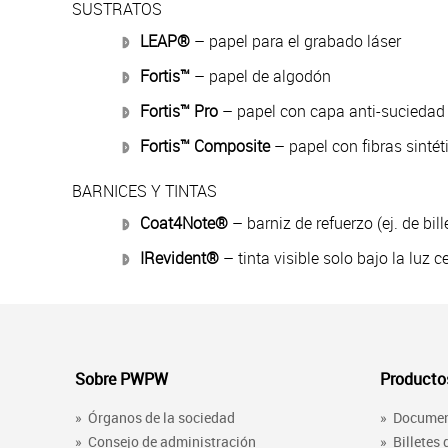
SUSTRATOS
LEAP®
– papel para el grabado láser
Fortis™
– papel de algodón
Fortis™ Pro
– papel con capa anti-suciedad
Fortis™ Composite
– papel con fibras sintét
BARNICES Y TINTAS
Coat4Note®
– barniz de refuerzo (ej. de bill
IRevident®
– tinta visible solo bajo la luz 
Sobre PWPW
Productos
»
Órganos de la sociedad
»
Docume
»
Consejo de administración
»
Billetes