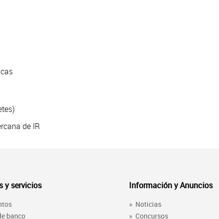
icas
etes)
cercana de IR
 y servicios
Información y Anuncios
ntos
»
Noticias
 de banco
»
Concursos