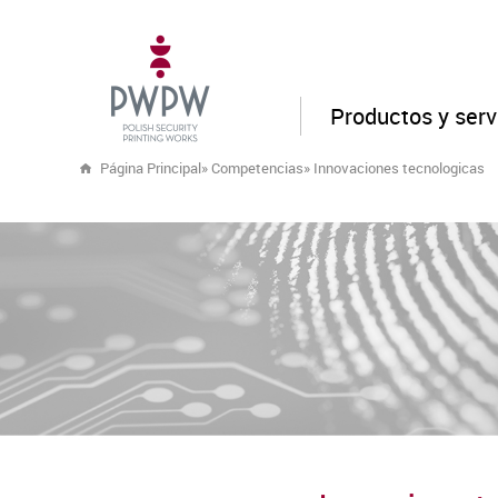
Productos y serv
Página Principal
»
Competencias
»
Innovaciones tecnologicas