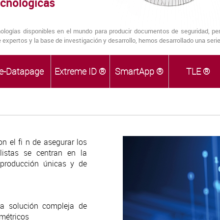
ecnologicas
logías disponibles en el mundo para producir documentos de seguridad, per
e expertos y la base de investigación y desarrollo, hemos desarrollado una ser
e-Datapage
Extreme ID ®
SmartApp ®
TLE ®
 el fi n de asegurar los
listas se centran en la
e producción únicas y de
a solución compleja de
métricos