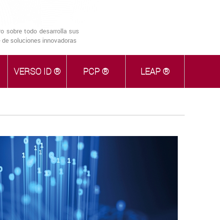
o sobre todo desarrolla sus
ie de soluciones innovadoras
VERSO ID ®
PCP ®
LEAP ®